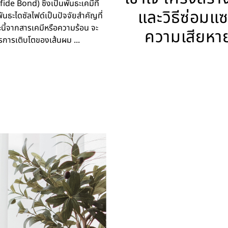
ide Bond) ซึ่งเป็นพันธะเคมีที่
และวิธีซ่อมแ
ธะไดซัลไฟด์เป็นปัจจัยสำคัญที่
ี้จากสารเคมีหรือความร้อน จะ
ความเสียหา
รการเติบโตของเส้นผม ...