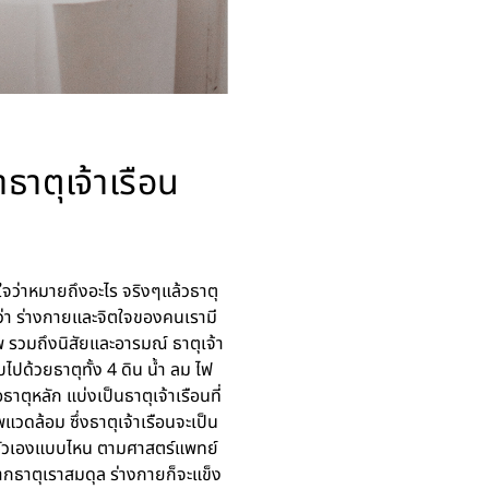
ธาตุเจ้าเรือน
่ใจว่าหมายถึงอะไร จริงๆแล้วธาตุ
ว่า ร่างกายและจิตใจของคนเรามี
 รวมถึงนิสัยและอารมณ์ ธาตุเจ้า
ไปด้วยธาตุทั้ง 4 ดิน น้ำ ลม ไฟ
อธาตุหลัก แบ่งเป็นธาตุเจ้าเรือนที่
แวดล้อม ซึ่งธาตุเจ้าเรือนจะเป็น
แลตัวเองแบบไหน ตามศาสตร์แพทย์
หากธาตุเราสมดุล ร่างกายก็จะแข็ง